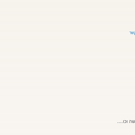
קשר
שה וכו….