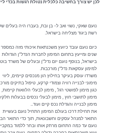
לכן יש צורך בחשיבה כלכלית נטולת רגשות בכדי ל
נועם שאקי, נשוי ואב ל- בן ובת, בעברו היה בעלים של
רשת ביגוד מצליחה בישראל.
כיום נועם עובד כיועץ משכנתאות איכותי מזה כמספר
שנים ומייעץ בתחום המימון לחברות הנדל"ן הגדולות
בישראל, בנוסף נועם יזם נדל"ן ובעלים של משרד בוטי
למימון עסקאות נדל"ן מורכבות.
משרדו עוסק בעיקר בחילוץ הון מנכסים קיימים, ליווי
מימוני לבנייה רוויה וצמודי קרקע, טיפול בתיקים מורכ
כגון מימון לפושטי רגל , מימון לבעלי הלוואות קיימות,
מימון לתושבי חוץ , מימון לבעלי נכסים בבעלות חלקית
מימון לבנייה והגדלת נכס קיים ועוד..
את תחילת דרכו בעולם המימון התחיל נועם בעשיית
התואר למנהל עסקים וחשבונאות, תוך כדי התואר הבי
נועם עד כמה התחום מרתק אותו ובחר ללמוד במקביל
יעוץ משכנתאות בחברה גדולה בתחום, נועם צבר ניסיו