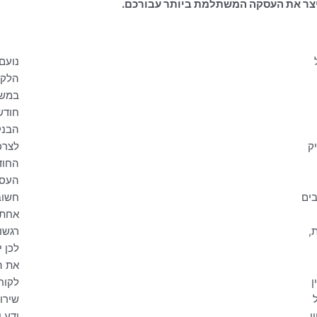
ייצר את העסקה המשתלמת ביותר עבורכם.
נועם
הלקו
במשך
חודש
הבנק
ק
לצרכ
החוד
העסק
בים
חשוב
אחת 
,
רגשות
לכן 
את ה
ן
לקוח
שירו
ן
ידע ו