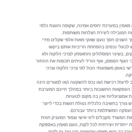
 מאמין במערכת יחסים אמינה, שקופה והוגנת כלפי
ח המובילה ליצירת הצלחות משותפות.
 השנים חסך נועם שאקי מאות אלפי שקלים מידי
 לבעלי נכסים בהפחתת הריביות אותם ביקשו
ים, בשינוי המסלולים והתאמתן לצרכי הלקוח ולא
י הגוף המממן, ואף הוריד לעיתים תכופות את ההחזר
שי באופן משמעותי הכול לפי צרכי הלקוח וצרכי
ה.
 לדעת! רכישת ו/או נכס להשקעה ו/או למגורים הינה
העסקאות החשובות ביותר במהלך חייכם המערבת
 אמוציונליות ואין בה מקום לטעויות.
יש צורך בחשיבה כלכלית נטולת רגשות בכדי לייצר
עסקה המשתלמת ביותר עבורכם.
ות המשרד מקבלים ליווי אישי וצמוד המעניק חווית
ת ייחודית ויצירתית לכל לקוח, נועם מאמין באספקת
ערך רב והוא מאמין שהשיווק הכי טוב זה לקוח